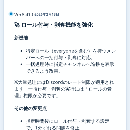
Ver8.41.0
2026年2月13日
🚀 ロール付与・剥奪機能を強化
新機能
特定ロール（everyoneを含む）を持つメン
バーへの一括付与・剥奪に対応。
一括処理時に指定チャンネルへ進捗を表示
できるよう改善。
※大量処理にはDiscordのレート制限が適用され
ます。一括付与・剥奪の実行には「ロールの管
理」権限が必要です。
その他の変更点
指定時間後にロール付与・剥奪する設定
で、1分ずれる問題を修正。